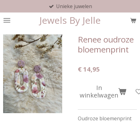
Unieke juwelen
Ga
direct
Jewels By Jelle
naar
de
hoofdinhoud
Renee oudroze
bloemenprint
€ 14,95
In
winkelwagen
Oudroze bloemenprint