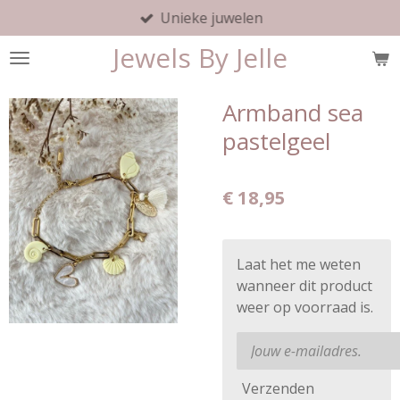
Unieke juwelen
Ga
direct
Jewels By Jelle
naar
de
hoofdinhoud
Armband sea
pastelgeel
€ 18,95
Laat het me weten
wanneer dit product
weer op voorraad is.
Verzenden