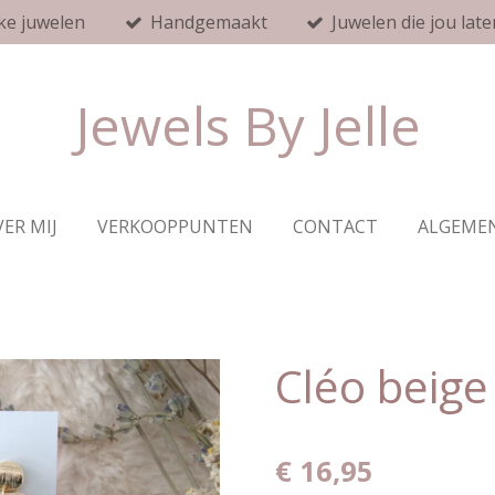
ke juwelen
Handgemaakt
Juwelen die jou late
Jewels By Jelle
ER MIJ
VERKOOPPUNTEN
CONTACT
ALGEME
Cléo beige
€ 16,95