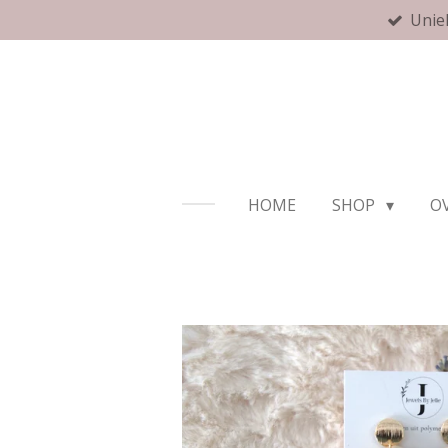
Unie
Ga
direct
naar
de
hoofdinhoud
HOME
SHOP
OV