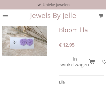
Unieke juwelen
Ga
direct
Jewels By Jelle
naar
de
hoofdinhoud
Bloom lila
€ 12,95
In
winkelwagen
Lila