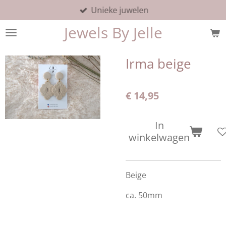
Unieke juwelen
Ga
direct
Jewels By Jelle
naar
de
hoofdinhoud
Irma beige
€ 14,95
In
winkelwagen
Beige
ca. 50mm