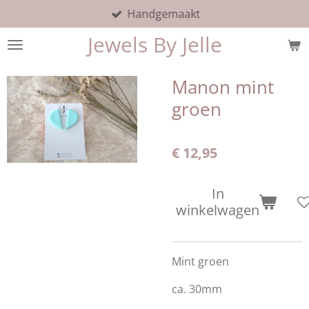
Handgemaakt
Ga
direct
Jewels By Jelle
naar
de
hoofdinhoud
Manon mint
groen
€ 12,95
In
winkelwagen
Mint groen
ca. 30mm