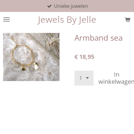
Unieke juwelen
Ga
direct
Jewels By Jelle
naar
de
hoofdinhoud
Armband sea
€ 18,95
In
winkelwage