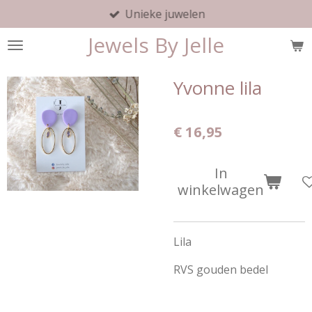
Unieke juwelen
Ga
direct
Jewels By Jelle
naar
de
hoofdinhoud
Yvonne lila
€ 16,95
In
winkelwagen
Lila
RVS gouden bedel