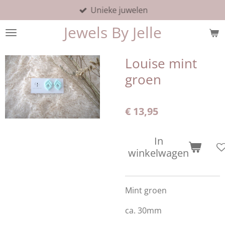
Unieke juwelen
Ga
direct
Jewels By Jelle
naar
de
hoofdinhoud
Louise mint
groen
€ 13,95
In
winkelwagen
Mint groen
ca. 30mm