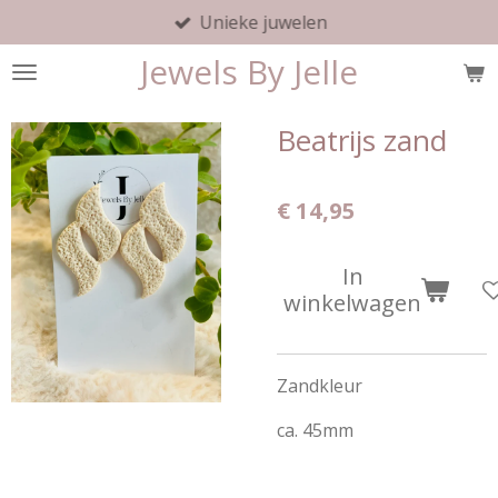
Unieke juwelen
Ga
direct
Jewels By Jelle
naar
de
hoofdinhoud
Beatrijs zand
€ 14,95
In
winkelwagen
Zandkleur
ca. 45mm